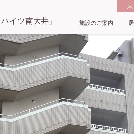
らハイツ南大井
」
施設のご案内
居